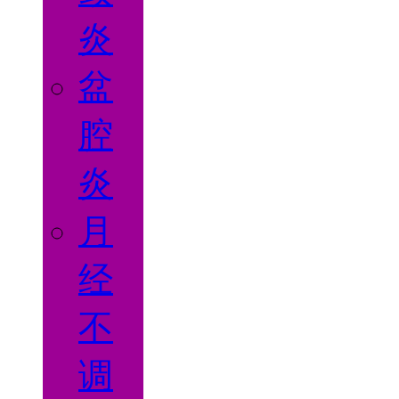
炎
盆
腔
炎
月
经
不
调