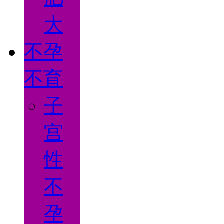
大
不孕
不育
子
宫
性
不
孕