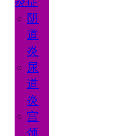
炎症
阴
道
炎
尿
道
炎
宫
颈