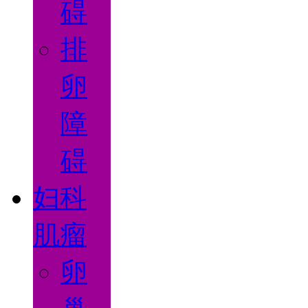
碍
排
卵
障
碍
妇科
肌瘤
卵