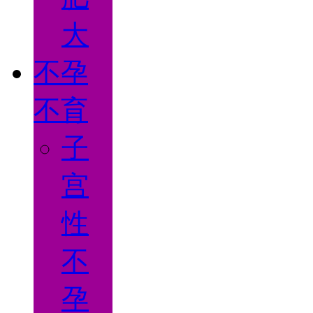
大
不孕
不育
子
宫
性
不
孕