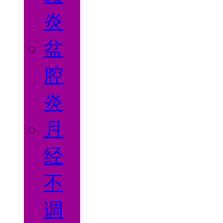
炎
盆
腔
炎
月
经
不
调