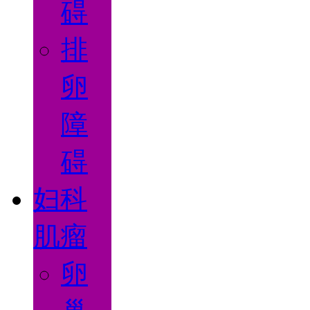
碍
排
卵
障
碍
妇科
肌瘤
卵