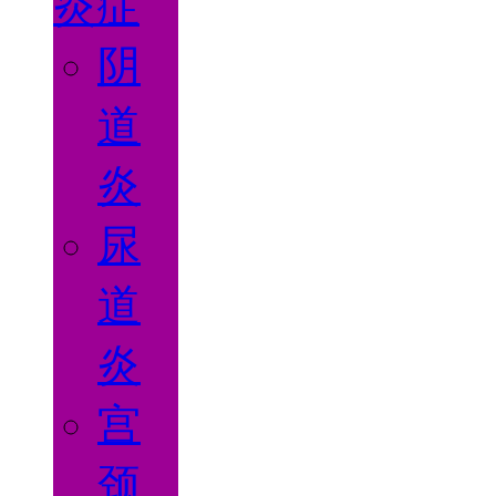
炎症
阴
道
炎
尿
道
炎
宫
颈